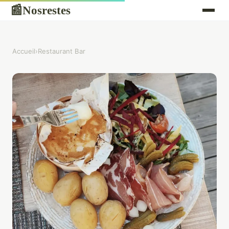
Nosrestes
📰
Accueil
›
Restaurant Bar