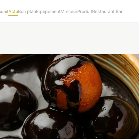
ueil
Actu
Bon plan
Equipement
Minceur
Produit
Restaurant Bar