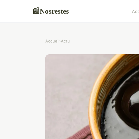
Nosrestes
📰
Acc
Accueil
›
Actu