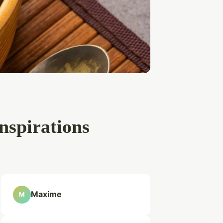
inspirations
Maxime
M