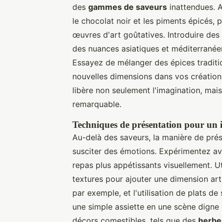
des
gammes de saveurs
inattendues. A
le chocolat noir et les piments épicés, 
œuvres d'art goûtatives. Introduire de
des nuances asiatiques et méditerranéen
Essayez de mélanger des épices traditio
nouvelles dimensions dans vos créations
libère non seulement l'imagination, mai
remarquable.
Techniques de présentation pour un 
Au-delà des saveurs, la manière de prés
susciter des émotions. Expérimentez a
repas plus appétissants visuellement. Ut
textures pour ajouter une dimension art
par exemple, et l'utilisation de plats d
une simple assiette en une scène digne d
décors comestibles, tels que des
herbe