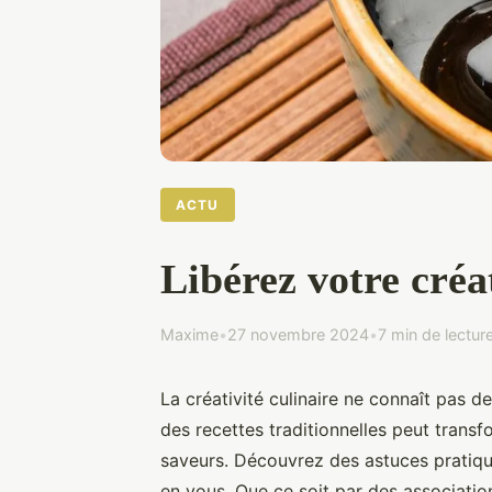
ACTU
Libérez votre créat
Maxime
•
27 novembre 2024
•
7 min de lectur
La créativité culinaire ne connaît pas de
des recettes traditionnelles peut transf
saveurs. Découvrez des astuces pratiques
en vous. Que ce soit par des associatio