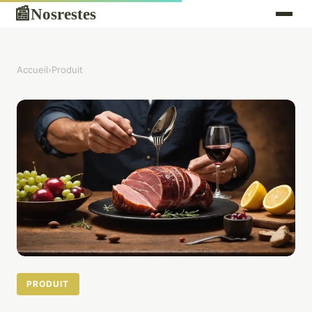
Nosrestes
📰
Accueil
›
Produit
PRODUIT