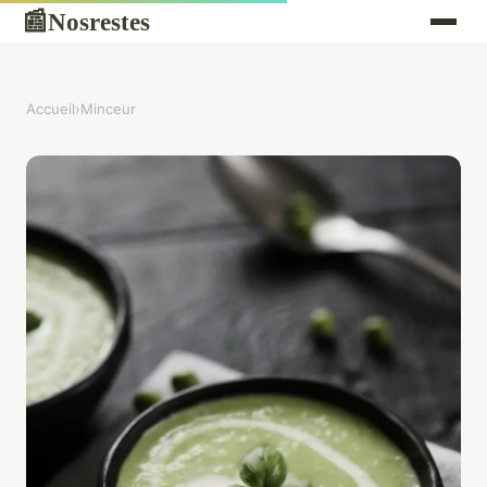
Nosrestes
📰
Accueil
›
Minceur