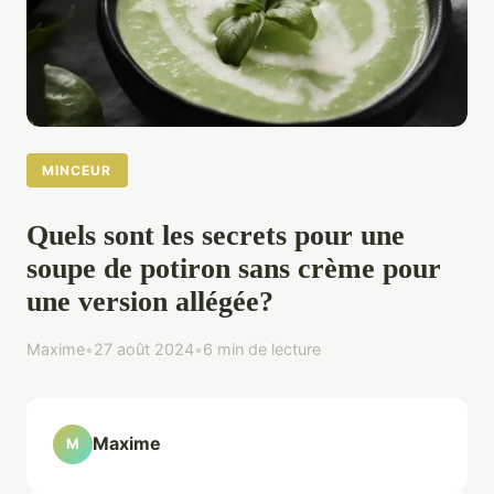
MINCEUR
Quels sont les secrets pour une
soupe de potiron sans crème pour
une version allégée?
Maxime
•
27 août 2024
•
6 min de lecture
Maxime
M