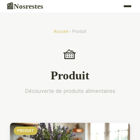
Nosrestes
📰
Accueil
› Produit
🧺
Produit
Découverte de produits alimentaires
PRODUIT