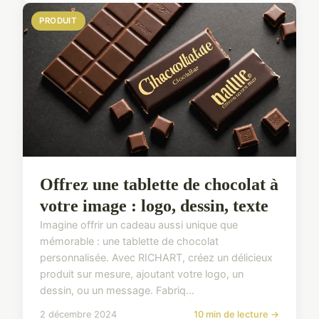
PRODUIT
Offrez une tablette de chocolat à
votre image : logo, dessin, texte
Imagine offrir un cadeau aussi unique que
mémorable : une tablette de chocolat
personnalisée. Avec RICHART, créez un délicieux
produit sur mesure, ajoutant votre logo, un
dessin, ou un message. Fabriq...
2 décembre 2024
10 min de lecture →