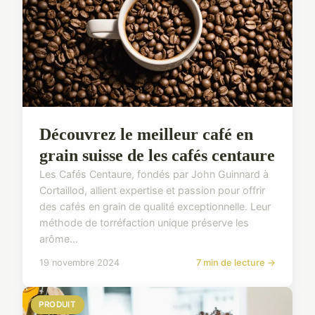
Découvrez le meilleur café en
grain suisse de les cafés centaure
Les Cafés Centaure, fondés par John Guinnard à
Cortaillod, allient expertise et passion pour offrir
des cafés en grain de qualité exceptionnelle. Leur
méthode de torréfaction unique préserve les
arôme...
19 novembre 2024
7 min de lecture →
PRODUIT