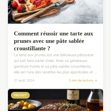
Comment réussir une tarte aux
prunes avec une pâte sablée
croustillante ?
La tarte aux prunes est une délicieuse pâtisserie
qui sait faire parler d'elle. Avec sa généreuse
garniture fruitée et sa pâte sablée croustillante,
elle est l'une des recettes les plus appréciées et ...
27 août 2024
5 min de lecture →
PRODUIT