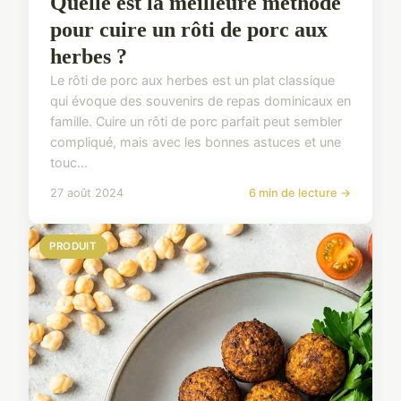
Quelle est la meilleure méthode
pour cuire un rôti de porc aux
herbes ?
Le rôti de porc aux herbes est un plat classique
qui évoque des souvenirs de repas dominicaux en
famille. Cuire un rôti de porc parfait peut sembler
compliqué, mais avec les bonnes astuces et une
touc...
27 août 2024
6 min de lecture →
PRODUIT