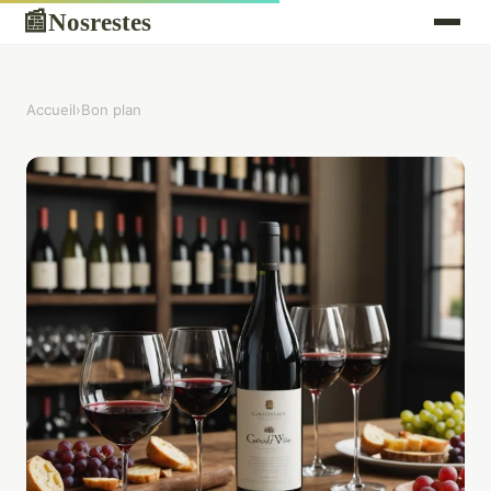
Nosrestes
📰
Accueil
›
Bon plan