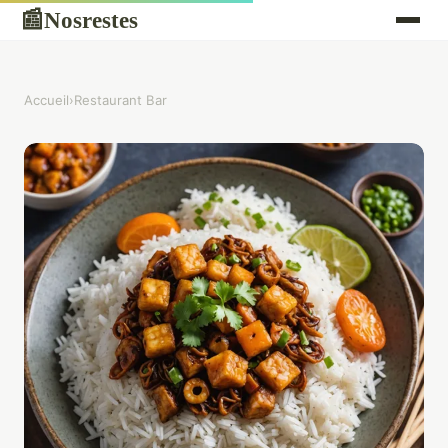
Nosrestes
📰
Accueil
›
Restaurant Bar